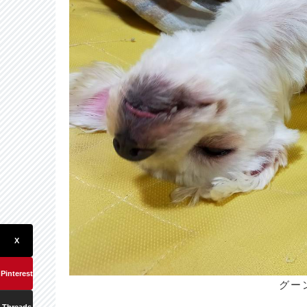
X
Pinterest
グー