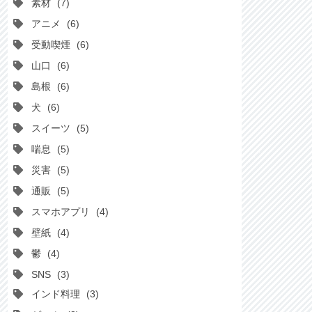
素材
7
アニメ
6
受動喫煙
6
山口
6
島根
6
犬
6
スイーツ
5
喘息
5
災害
5
通販
5
スマホアプリ
4
壁紙
4
鬱
4
SNS
3
インド料理
3