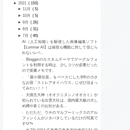
►
2021
150
►
11月
5
►
10月
5
►
9月
26
►
8月
31
►
7月
40
AI（人工知能）を駆使した画像編集ソフト
【Luminar AI】は値段も機能に対して信じら
れないレベ...
Bloggerのカスタムテーマでグーグルフォ
ントを利用する時は、少しコツが必要だった
ので覚書メモです。
「最小限住居」をベースにした9坪の小さ
なお宿「スミレアオイハウス」にぜひ泊まっ
てみたい！！！
大国主大神（オオクニヌシノオオカミ）が
祀られている出雲大社は、国内最大級の大し
め縄や多くのお社がある...
ただただ、ウチのマルプーミックスのアル
フィンくんがジタバタしているだけの写真で
す🐶🐾