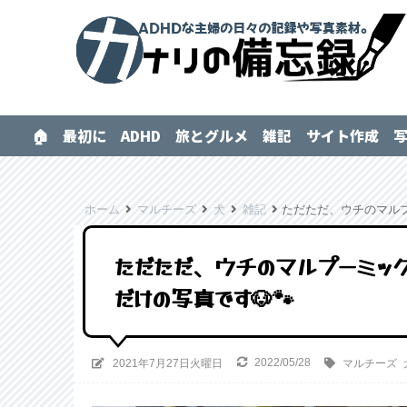
🏠
最初に
ADHD
旅とグルメ
雑記
サイト作成
ホーム
マルチーズ
犬
雑記
ただただ、ウチのマルプ
ただただ、ウチのマルプーミッ
だけの写真です🐶🐾
2022/05/28
2021年7月27日火曜日
マルチーズ