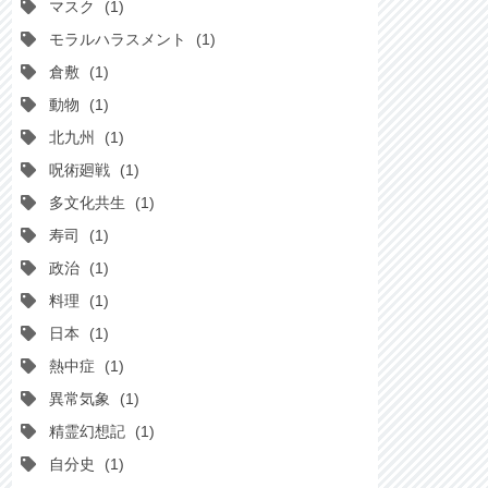
マスク
1
モラルハラスメント
1
倉敷
1
動物
1
北九州
1
呪術廻戦
1
多文化共生
1
寿司
1
政治
1
料理
1
日本
1
熱中症
1
異常気象
1
精霊幻想記
1
自分史
1