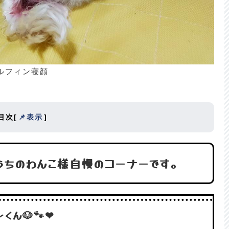
ルフィン寝顔
目次
[
📌表示
]
うちのわんこ様自慢のコーナーです。
ん🐶🐾❤