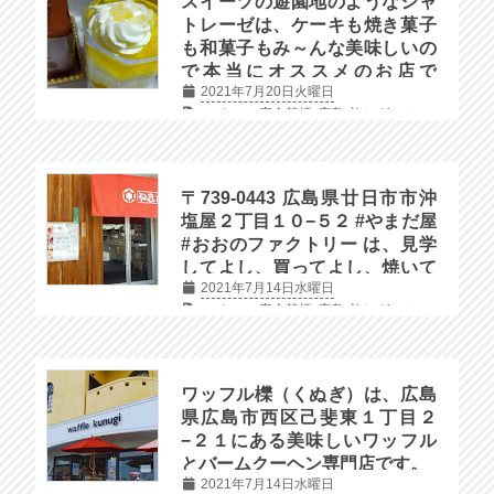
スイーツの遊園地のようなシャ
トレーゼは、ケーキも焼き菓子
も和菓子もみ～んな美味しいの
で本当にオススメのお店で
2021年7月20日火曜日
す！！
スイーツ
完全禁煙
広島
旅とグルメ
〒739-0443 広島県廿日市市沖
塩屋２丁目１０−５２ #やまだ屋
#おおのファクトリー は、見学
してよし、買ってよし、焼いて
2021年7月14日水曜日
良しの三拍子揃った #もみじ饅
スイーツ
完全禁煙
広島
旅とグルメ
頭 が買える工場です。
ワッフル櫟（くぬぎ）は、広島
県広島市西区己斐東１丁目２
−２１にある美味しいワッフル
とバームクーヘン専門店です。
2021年7月14日水曜日