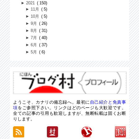
►
2021
150
►
11月
5
►
10月
5
►
9月
26
►
8月
31
►
7月
40
►
6月
37
►
5月
6
ようこそ、カナリの備忘録へ。最初に
自己紹介と免責事
項
をご参照下さい。リンクはどのページも大歓迎です。
全ての記事の引用も歓迎しますが、無断転載は固くお断
りします。