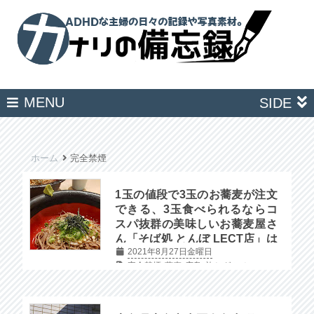
MENU
SIDE
ホーム
完全禁煙
1玉の値段で3玉のお蕎麦が注文
できる、3玉食べられるならコ
スパ抜群の美味しいお蕎麦屋さ
ん「そば処 とんぼ LECT店」は
2021年8月27日金曜日
お腹いっぱいお蕎麦が食べられ
完全禁煙
蕎麦
広島
旅とグルメ
ます。