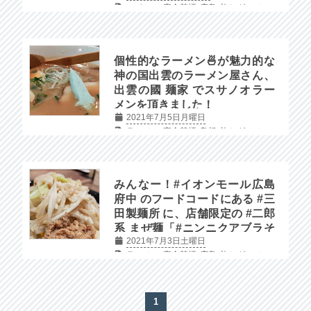
スイーツ
完全禁煙
広島
旅とグルメ
個性的なラーメン🍜が魅力的な
神の国出雲のラーメン屋さん、
出雲の國 麺家 でスサノオラー
メンを頂きました！
2021年7月5日月曜日
ラーメン
完全禁煙
島根
旅とグルメ
みんなー！#イオンモール広島
府中 のフードコードにある #三
田製麺所 に、店舗限定の #二郎
系 まぜ麺「#ニンニクアブラそ
2021年7月3日土曜日
ば」があって美味しいよー！！
ラーメン
完全禁煙
広島
旅とグルメ
1