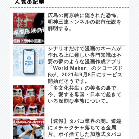
人気の記事
広島の南原峡に隠された恐怖、
明神三連トンネルの都市伝説を
解明する。
シナリオだけで漫画のネームが
作れる上に難しい専門知識は不
要の夢のような漫画作成アプリ
「World Maker」のクローズド
βが、2021年9月8日にサービス
開始だそうです。
「多文化共生」の美名の裏で。
今、愛する母国・日本で起きて
いる深刻な事態について。
【速報】タバコ業界の闇。道端
にメチャクチャ落ちてる金属
片、ポイ捨てした加熱式タバコ