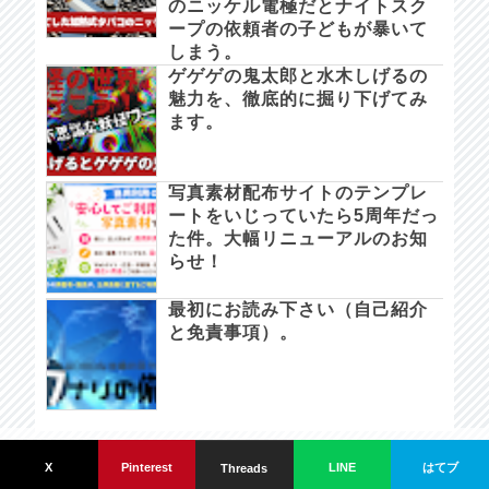
のニッケル電極だとナイトスク
ープの依頼者の子どもが暴いて
しまう。
ゲゲゲの鬼太郎と水木しげるの
魅力を、徹底的に掘り下げてみ
ます。
写真素材配布サイトのテンプレ
ートをいじっていたら5周年だっ
た件。大幅リニューアルのお知
らせ！
最初にお読み下さい（自己紹介
と免責事項）。
カナリの備忘録。 since 2021/05/28.
はてブ
X
Pinterest
LINE
Threads