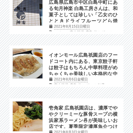
広島県広島市中区白島中町にあ
る旬月神楽 白島工房さんは、和
菓子としては珍しい「乙女のひ
とときドライフルーツどら焼
2021年8月15日日曜日
き」などが買えるオシャレな和
スイーツ
完全禁煙
広島
旅とグルメ
菓子屋さんです。
イオンモール広島祇園店のフー
ドコート内にある、東京餃子軒
は餃子はもちろん中華料理がめ
ちゃくちゃ美味しい本格的な中
2021年8月6日金曜日
華料理店です。
完全禁煙
広島
旅とグルメ
餃子
壱角家 広島祇園店は、濃厚でや
やクリーミーな豚骨スープの横
浜家系ラーメン🍜が美味しいお
店です。夏季限定濃厚魚介つけ
2021年8月3日火曜日
麺もあり。