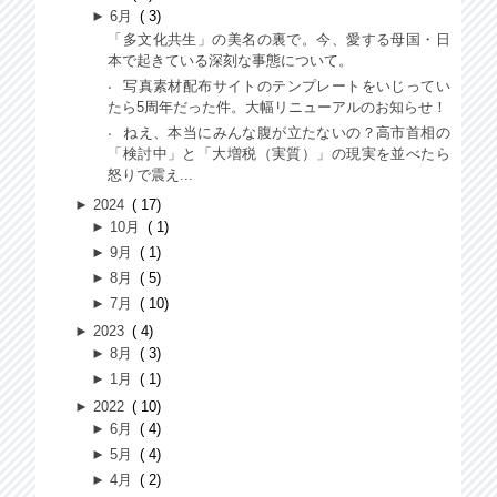
►
6月
3
「多文化共生」の美名の裏で。今、愛する母国・日
本で起きている深刻な事態について。
写真素材配布サイトのテンプレートをいじってい
たら5周年だった件。大幅リニューアルのお知らせ！
ねえ、本当にみんな腹が立たないの？高市首相の
「検討中」と「大増税（実質）」の現実を並べたら
怒りで震え...
►
2024
17
►
10月
1
►
9月
1
►
8月
5
►
7月
10
►
2023
4
►
8月
3
►
1月
1
►
2022
10
►
6月
4
►
5月
4
►
4月
2