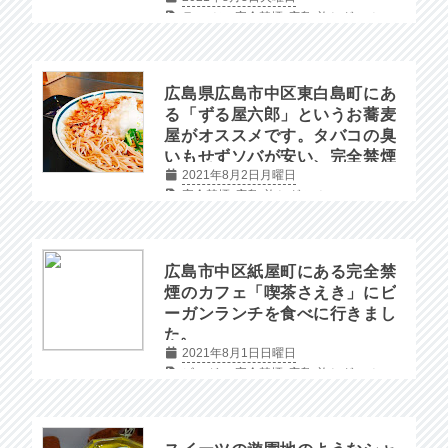
ラーメン
完全禁煙
広島
旅とグルメ
広島県広島市中区東白島町にあ
る「ずる屋六郎」というお蕎麦
屋がオススメです。タバコの臭
いもせずソバが安い、完全禁煙
2021年8月2日月曜日
で美味しいお店です！
完全禁煙
広島
旅とグルメ
広島市中区紙屋町にある完全禁
煙のカフェ「喫茶さえき」にビ
ーガンランチを食べに行きまし
た。
2021年8月1日日曜日
ビーガン
完全禁煙
広島
旅とグルメ