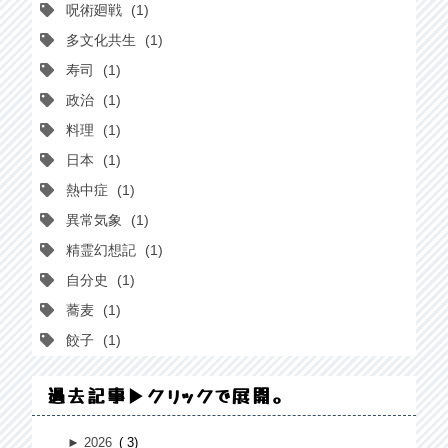
呪術廻戦
1
多文化共生
1
寿司
1
政治
1
料理
1
日本
1
熱中症
1
異常気象
1
精霊幻想記
1
自分史
1
蕎麦
1
餃子
1
過去記事▶クリックで展開。
►
2026
3