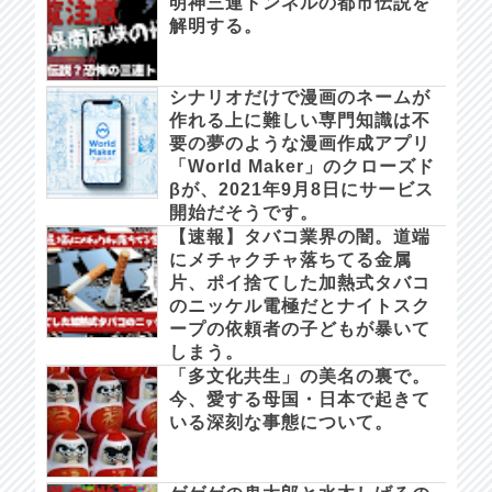
明神三連トンネルの都市伝説を
解明する。
シナリオだけで漫画のネームが
作れる上に難しい専門知識は不
要の夢のような漫画作成アプリ
「World Maker」のクローズド
βが、2021年9月8日にサービス
開始だそうです。
【速報】タバコ業界の闇。道端
にメチャクチャ落ちてる金属
片、ポイ捨てした加熱式タバコ
のニッケル電極だとナイトスク
ープの依頼者の子どもが暴いて
しまう。
「多文化共生」の美名の裏で。
今、愛する母国・日本で起きて
いる深刻な事態について。