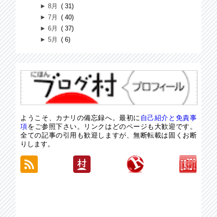
►
8月
31
►
7月
40
►
6月
37
►
5月
6
ようこそ、カナリの備忘録へ。最初に
自己紹介と免責事
項
をご参照下さい。リンクはどのページも大歓迎です。
全ての記事の引用も歓迎しますが、無断転載は固くお断
りします。