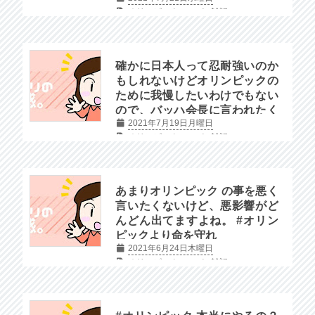
オリンピック
コロナ
雑記
確かに日本人って忍耐強いのか
もしれないけどオリンピックの
ために我慢したいわけでもない
ので、バッハ会長に言われたく
2021年7月19日月曜日
はないなぁ😤
オリンピック
コロナ
雑記
あまりオリンピック の事を悪く
言いたくないけど、悪影響がど
んどん出てますよね。 #オリン
ピックより命を守れ
2021年6月24日木曜日
オリンピック
コロナ
雑記