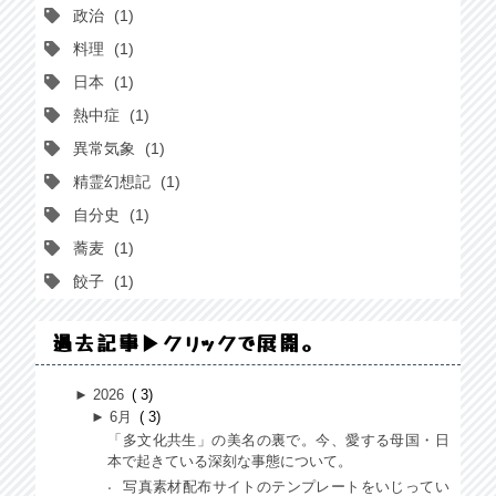
政治
1
料理
1
日本
1
熱中症
1
異常気象
1
精霊幻想記
1
自分史
1
蕎麦
1
餃子
1
過去記事▶クリックで展開。
►
2026
3
►
6月
3
「多文化共生」の美名の裏で。今、愛する母国・日
本で起きている深刻な事態について。
写真素材配布サイトのテンプレートをいじってい