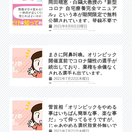
岡田晴恵・白鷗大教授の『新型
コロナ 自宅療養完全マニュア
ル』という本が期間限定で無料
公開されています。登録不要で
2021年8月8日日曜日
すぐウェブ上で読めます。
オリンピック
コロナ
雑記
まさに阿鼻叫喚。オリンピック
開催直前でコロナ陽性の選手が
続出しており、棄権を余儀なく
される選手も出ています。
2021年7月22日木曜日
オリンピック
コロナ
雑記
菅首相「オリンピックをやめる
事はいちばん簡単な事、楽な事
だ」って仰ってるそうですが、
じゃあやめる選択肢意外無いで
2021年7月21日水曜日
しょう！？