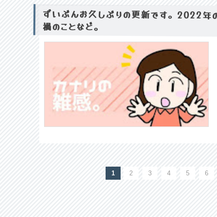
ずいぶんお久しぶりの更新です。2022
禍のことなど。
1
2
3
4
5
6