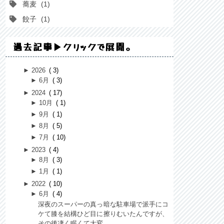
蕎麦
1
餃子
1
過去記事▶クリックで展開。
►
2026
3
►
6月
3
►
2024
17
►
10月
1
►
9月
1
►
8月
5
►
7月
10
►
2023
4
►
8月
3
►
1月
1
►
2022
10
►
6月
4
深夜のスーパーの真っ暗な駐車場で派手にコ
ケて膝を結構ひど目に擦りむいたんですが、
その後凄く眠くて大変...