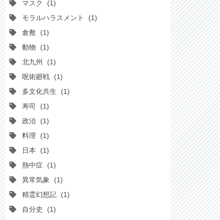
マスク
1
モラルハラスメント
1
倉敷
1
動物
1
北九州
1
呪術廻戦
1
多文化共生
1
寿司
1
政治
1
料理
1
日本
1
熱中症
1
異常気象
1
精霊幻想記
1
自分史
1