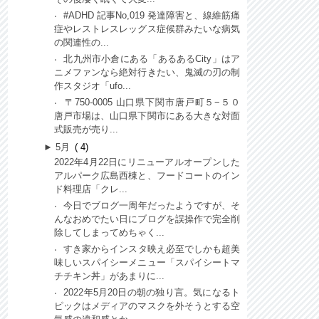
#ADHD 記事No,019 発達障害と、線維筋痛
症やレストレスレッグス症候群みたいな病気
の関連性の...
北九州市小倉にある「あるあるCity」はア
ニメファンなら絶対行きたい、鬼滅の刃の制
作スタジオ「ufo...
〒750-0005 山口県下関市唐戸町５−５０
唐戸市場は、山口県下関市にある大きな対面
式販売が売り...
►
5月
4
2022年4月22日にリニューアルオープンした
アルパーク広島西棟と、フードコートのイン
ド料理店「クレ...
今日でブログ一周年だったようですが、そ
んなおめでたい日にブログを誤操作で完全削
除してしまってめちゃく...
すき家からインスタ映え必至でしかも超美
味しいスパイシーメニュー「スパイシートマ
チチキン丼」があまりに...
2022年5月20日の朝の独り言。気になるト
ピックはメディアのマスクを外そうとする空