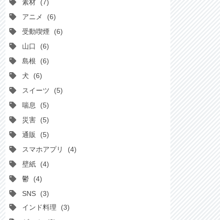
素材
7
アニメ
6
受動喫煙
6
山口
6
島根
6
犬
6
スイーツ
5
喘息
5
災害
5
通販
5
スマホアプリ
4
壁紙
4
鬱
4
SNS
3
インド料理
3