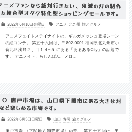
はアニメファンなら絶対行きたい、鬼滅の刃の制作
入った複合型オタク特化型ショッピングモールです。
2022年6月10日金曜日
アニメ
北九州
旅とグルメ
アニメフェイトステイナイトの、ギルガメッシュ登場シーン
の絵コンテ。 第五十六回は、〒802-0001 福岡県北九州市小
倉北区浅野２丁目１４−５ にある「あるあるCity」の話題で
す。 アニメイト、らしんばん、メロ…
−５０ 唐戸市場は、山口県下関市にある大きな対
など楽しめる市場です。
2022年6月5日日曜日
山口
寿司
旅とグルメ
唐戸市場 （下関地方卸売市場）内部。 第五十五回は、〒