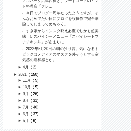
アルパーク広島西棟と、フードコートのイン
ド料理店「クレ...
今日でブログ一周年だったようですが、そ
んなおめでたい日にブログを誤操作で完全削
除してしまってめちゃく...
すき家からインスタ映え必至でしかも超美
味しいスパイシーメニュー「スパイシートマ
チチキン丼」があまりに...
2022年5月20日の朝の独り言。気になるト
ピックはメディアのマスクを外そうとする空
気感の違和感とか。
►
4月
2
►
2021
150
►
11月
5
►
10月
5
►
9月
26
►
8月
31
►
7月
40
►
6月
37
►
5月
6