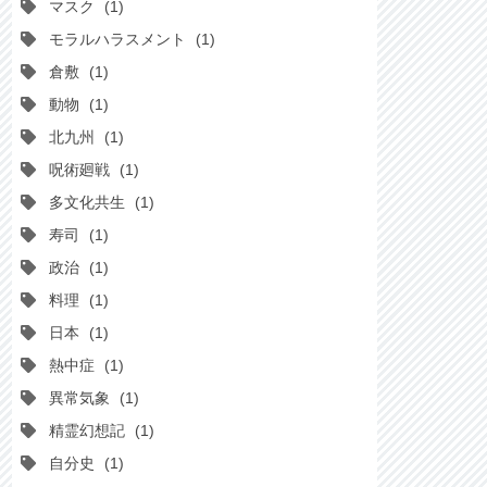
マスク
1
モラルハラスメント
1
倉敷
1
動物
1
北九州
1
呪術廻戦
1
多文化共生
1
寿司
1
政治
1
料理
1
日本
1
熱中症
1
異常気象
1
精霊幻想記
1
自分史
1