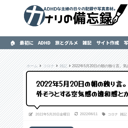
🏠
最初に
ADHD
旅とグルメ
雑記
サイト作成
ホーム
コロナ
雑記
2022年5月20日の朝の独り言
2022年5月20日の朝の独り
外そうとする空気感の違和感と
2022/06/11
2022年5月20日金曜日
コロナ
雑記