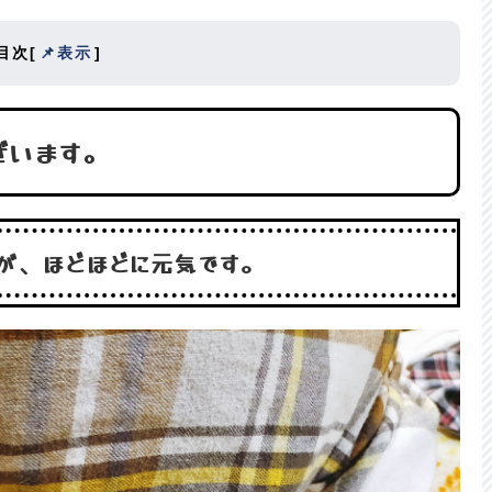
目次
[
📌表示
]
ございます。
が、ほどほどに元気です。