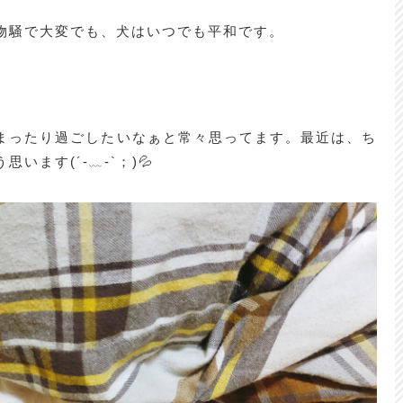
物騒で大変でも、犬はいつでも平和です。
まったり過ごしたいなぁと常々思ってます。最近は、ち
ます(´-﹏-`；)💦