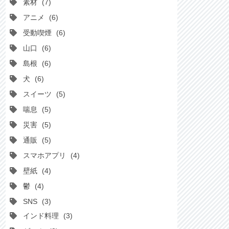
素材
7
アニメ
6
受動喫煙
6
山口
6
島根
6
犬
6
スイーツ
5
喘息
5
災害
5
通販
5
スマホアプリ
4
壁紙
4
鬱
4
SNS
3
インド料理
3