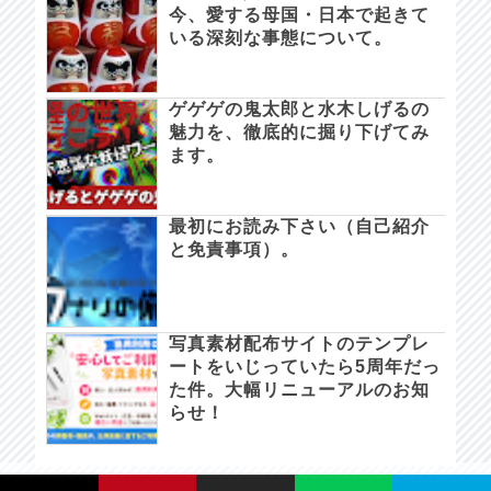
今、愛する母国・日本で起きて
いる深刻な事態について。
ゲゲゲの鬼太郎と水木しげるの
魅力を、徹底的に掘り下げてみ
ます。
最初にお読み下さい（自己紹介
と免責事項）。
写真素材配布サイトのテンプレ
ートをいじっていたら5周年だっ
た件。大幅リニューアルのお知
らせ！
カナリの備忘録。 since 2021/05/28.