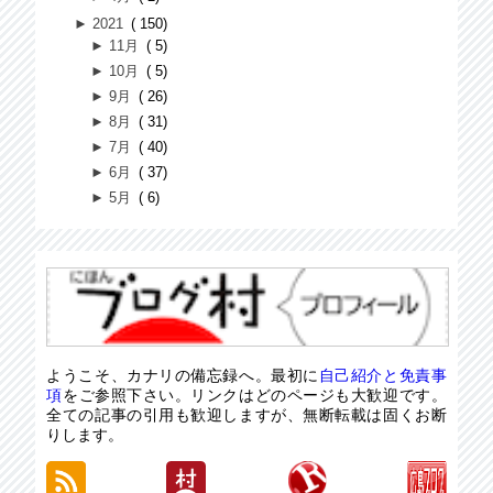
►
2021
150
►
11月
5
►
10月
5
►
9月
26
►
8月
31
►
7月
40
►
6月
37
►
5月
6
ようこそ、カナリの備忘録へ。最初に
自己紹介と免責事
項
をご参照下さい。リンクはどのページも大歓迎です。
全ての記事の引用も歓迎しますが、無断転載は固くお断
りします。