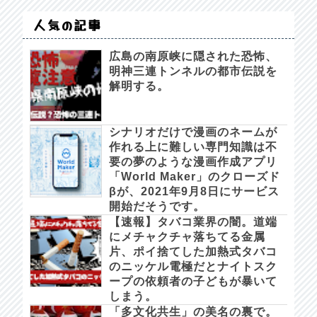
人気の記事
広島の南原峡に隠された恐怖、
明神三連トンネルの都市伝説を
解明する。
シナリオだけで漫画のネームが
作れる上に難しい専門知識は不
要の夢のような漫画作成アプリ
「World Maker」のクローズド
βが、2021年9月8日にサービス
開始だそうです。
【速報】タバコ業界の闇。道端
にメチャクチャ落ちてる金属
片、ポイ捨てした加熱式タバコ
のニッケル電極だとナイトスク
ープの依頼者の子どもが暴いて
しまう。
「多文化共生」の美名の裏で。