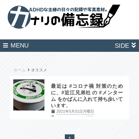
MENU
SIDE
ホーム
オススメ
最近は #コロナ禍 対策のため
に、#近江兄弟社 の #メンター
ム をかばんに入れて持ち歩いて
います。
2021年5月31日月曜日
オススメ
コロナ
雑記
1