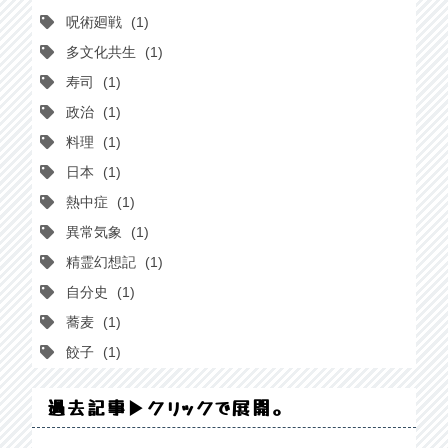
呪術廻戦
1
多文化共生
1
寿司
1
政治
1
料理
1
日本
1
熱中症
1
異常気象
1
精霊幻想記
1
自分史
1
蕎麦
1
餃子
1
過去記事▶クリックで展開。