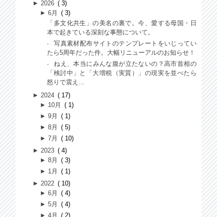
►
2026
3
►
6月
3
「多文化共生」の美名の裏で。今、愛する母国・日
本で起きている深刻な事態について。
写真素材配布サイトのテンプレートをいじってい
たら5周年だった件。大幅リニューアルのお知らせ！
ねえ、本当にみんな腹が立たないの？高市首相の
「検討中」と「大増税（実質）」の現実を並べたら
怒りで震え...
►
2024
17
►
10月
1
►
9月
1
►
8月
5
►
7月
10
►
2023
4
►
8月
3
►
1月
1
►
2022
10
►
6月
4
►
5月
4
►
4月
2