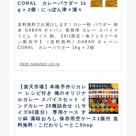
CORAL カレーパウダー 1k
g × 2個：にっぽん津々浦々
送料無料でお届けします！カレー粉 パウダー 粉
末 GABAN ギャバン 業務用 カレー スパイス
うどん ライス 鍋。【6/1限定！食フェスクーポ
ン配布中】《送料無料》GABAN ギャバン
CORAL カレーパウダー 1kg × 2個
item.rakuten.co.jp
【楽天市場】本格手作りカレ
ー レシピ付き 俺のオリジナ
ルカレー スパイスセット イ
ンドカレー 20種詰合せ（Lサ
イズ60皿分） 専用ケース す
り鉢 薬味おろし 保存用空ケース1個付 送
料無料：こだわりしーとこShop