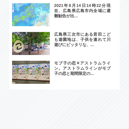
2021年8月14日14時22分現
在、広島県広島市内全域に避
難勧告が出...
広島県三次市にある君田こど
も遊園地は、子供を連れて川
遊びにピッタリな、...
モブ子の恋✕アストラムライ
ン。アストラムラインがモブ
子の恋と期間限定の...