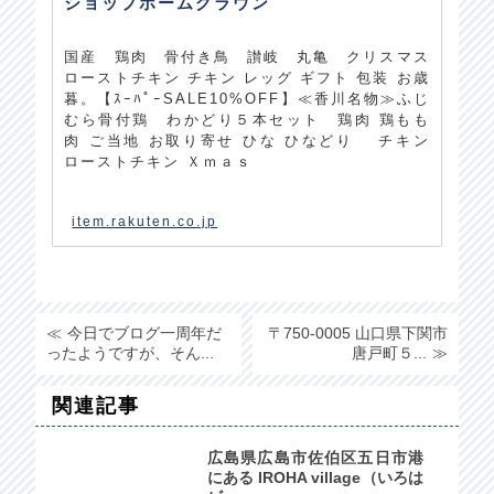
ショップホームグラウン
国産 鶏肉 骨付き鳥 讃岐 丸亀 クリスマス
ローストチキン チキン レッグ ギフト 包装 お歳
暮。【ｽｰﾊﾟｰSALE10%OFF】≪香川名物≫ふじ
むら骨付鶏 わかどり５本セット 鶏肉 鶏もも
肉 ご当地 お取り寄せ ひな ひなどり チキン
ローストチキン Ｘｍａｓ
item.rakuten.co.jp
今日でブログ一周年だ
〒750-0005 山口県下関市
ったようですが、そん...
唐戸町５...
関連記事
広島県広島市佐伯区五日市港
にある IROHA village（いろは