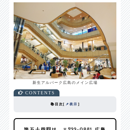
新生アルパーク広島のメイン広場
📚目次
[
📌表示
]
第五十四回は、〒733-0841 広島