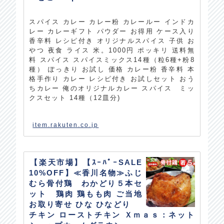
スパイス カレー カレー粉 カレールー インドカ
レー カレーギフト パウダー お得用 ケース入り
香辛料 レシピ付き オリジナルスパイス 子供 お
やつ 夜食 ライス 米。1000円 ポッキリ 送料無
料 スパイス スパイスミックス14種（粒6種+粉8
種） ぽっきり お試し 価格 カレー粉 香辛料 本
格手作り カレー レシピ付き お試しセット おう
ちカレー 俺のオリジナルカレー スパイス ミッ
クスセット 14種（12皿分)
item.rakuten.co.jp
【楽天市場】【ｽｰﾊﾟｰSALE
10%OFF】≪香川名物≫ふじ
むら骨付鶏 わかどり５本セ
ット 鶏肉 鶏もも肉 ご当地
お取り寄せ ひな ひなどり
チキン ローストチキン Ｘｍａｓ：ネット