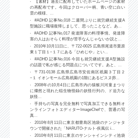
【素材】過去に配布していたホームページの素材
の再配布です。今回はクローバー柄、青い空に白い
雲の模様、...
#ADHD 記事No,018 二週間ぶりに就労継続支援A
型施設に職場復帰しまして、思ったことなど。あ...
#ADHD 記事No,017 発達障害の料理事情。発達障
害の人はおそらく料理が苦手なんじゃないか説と...
2010年10月11日に、〒722-0025 広島県尾道市栗原
東１丁目１−１７にある「ひめじや」とい...
#ADHD 記事No,016 今回も就労継続支援A型施設
の話題で私が感じる問題点についてです。あと、...
〒731-0138 広島県広島市安佐南区祇園３丁目２
−１ イオンモール広島祇園の1階にあるビスヌ(B...
2008年の10月4日に広島市内の猿猴川河童まつり
に燦然と現れた稲生物怪録の妖怪行列の、ド迫力な
妖怪...
手持ちの写真を完全無料で写真加工できる無料オ
ンラインフォトエディターImageChefで、普通の写
真...
2010年8月11日に東京都豊島区池袋のナンジャタ
ウンで開催された「NARUTO-ナルト-疾風伝 i...
2010年8月11日に東京のサンシャインシティ池袋