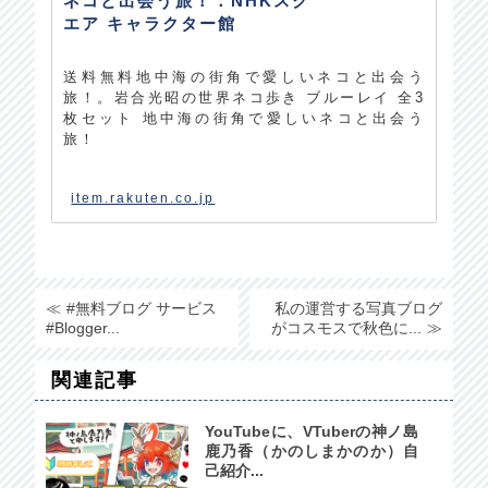
ネコと出会う旅！：NHKスク
エア キャラクター館
送料無料地中海の街角で愛しいネコと出会う
旅！。岩合光昭の世界ネコ歩き ブルーレイ 全3
枚セット 地中海の街角で愛しいネコと出会う
旅！
item.rakuten.co.jp
#無料ブログ サービス
私の運営する写真ブログ
#Blogger...
がコスモスで秋色に...
関連記事
YouTubeに、VTuberの神ノ島
鹿乃香（かのしまかのか）自
己紹介...