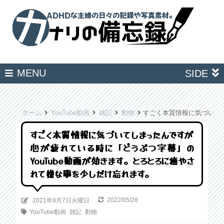
MENU
SIDE
ホーム
YouTube動画
雑記
動物
すごく本質情報に気づいて
すごく本質情報に気づいてしまったんですが
心が疲れている時に「どうぶつ字幕」の
YouTube動画が効きます。とろとろに癒やさ
れて嫌な事を少しだけ忘れます。
2022/05/28
2021年9月7日火曜日
YouTube動画
雑記
動物