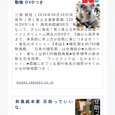
動物 DVDつき
三浦 慎悟 | 2014年06月18日頃
発売 | 長く使える最新図鑑 120
分DVDつき！ 国民的図鑑NEO「動物」が新しく
なって、さらに進化！長く使える本格的な図鑑ペ
ージとボリューム満点のDVDで、3歳から高学年
まで、体系的に学ぶ力が自然に身につきます！！
＜進化のポイント＞【本誌】■哺乳類を約730種
類掲載。「日本の哺乳類」は全種紹介■人気のペ
ット・家ちくは約130種類掲載■世界標準の新分
類を完全採用。「ウシとクジラは、なかまだっ
た！」■図鑑に出てくる国や地名の場所がすぐわ
かる付録地図つき（…
books.rakuten.co.jp
和風総本家 豆助っていい
な。