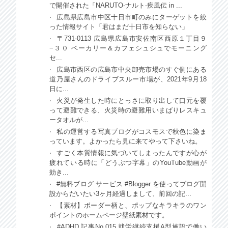
で開催された「NARUTO-ナルト-疾風伝 in ...
広島県広島市中区十日市町のみにターゲットを絞
った情報サイト「君はまだ十日市を知らない」
〒731-0113 広島県広島市安佐南区西原１丁目９
−３０ ベーカリー＆カフェシュシュでモーニング
セ...
広島市西区の広島市中央卸売市場のすぐ側にある
道乃屋さんのドライブスルー市場が、2021年9月18
日に...
火災が発生した時にとっさに取り出して口元を覆
って避難できる、火災時の避難用いまばりレスキュ
ータオルが...
私の運営する写真ブログがコスモスで秋色に染ま
っています。よかったら見に来てやって下さいね。
すごく本質情報に気づいてしまったんですが心が
疲れている時に「どうぶつ字幕」のYouTube動画が
効き...
#無料ブログ サービス #Blogger を使ってブログ開
設からだいたい3ヶ月経過しまして、前回の記...
【素材】ボーダー柄と、ポップなキラキラのワン
ポイントのホームページ壁紙素材です。
#ADHD 記事No,015 就労継続支援A型施設で働い