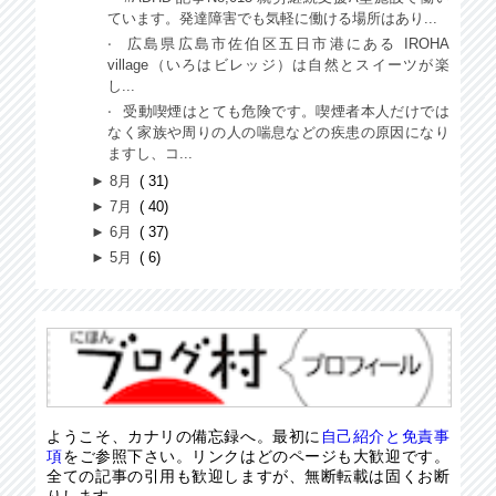
ています。発達障害でも気軽に働ける場所はあり...
広島県広島市佐伯区五日市港にある IROHA
village（いろはビレッジ）は自然とスイーツが楽
し...
受動喫煙はとても危険です。喫煙者本人だけでは
なく家族や周りの人の喘息などの疾患の原因になり
ますし、コ...
►
8月
31
►
7月
40
►
6月
37
►
5月
6
ようこそ、カナリの備忘録へ。最初に
自己紹介と免責事
項
をご参照下さい。リンクはどのページも大歓迎です。
全ての記事の引用も歓迎しますが、無断転載は固くお断
りします。