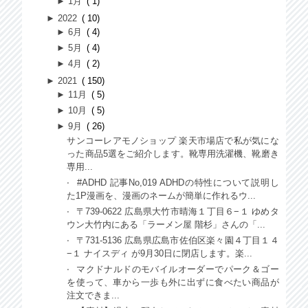
►
1月
1
►
2022
10
►
6月
4
►
5月
4
►
4月
2
►
2021
150
►
11月
5
►
10月
5
►
9月
26
サンコーレアモノショップ 楽天市場店で私が気にな
った商品5選をご紹介します。靴専用洗濯機、靴磨き
専用...
#ADHD 記事No,019 ADHDの特性について説明し
た1P漫画を、漫画のネームが簡単に作れるウ...
〒739-0622 広島県大竹市晴海１丁目６−１ ゆめタ
ウン大竹内にある「ラーメン屋 階杉」さんの「...
〒731-5136 広島県広島市佐伯区楽々園４丁目１４
−１ ナイスディ が9月30日に閉店します。楽...
マクドナルドのモバイルオーダーでパーク＆ゴー
を使って、車から一歩も外に出ずに食べたい商品が
注文できま...