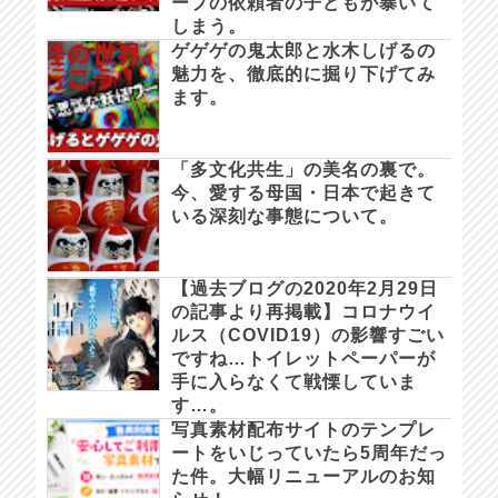
ープの依頼者の子どもが暴いて
しまう。
ゲゲゲの鬼太郎と水木しげるの
魅力を、徹底的に掘り下げてみ
ます。
「多文化共生」の美名の裏で。
今、愛する母国・日本で起きて
いる深刻な事態について。
【過去ブログの2020年2月29日
の記事より再掲載】コロナウイ
ルス（COVID19）の影響すごい
ですね…トイレットペーパーが
手に入らなくて戦慄していま
す…。
写真素材配布サイトのテンプレ
ートをいじっていたら5周年だっ
た件。大幅リニューアルのお知