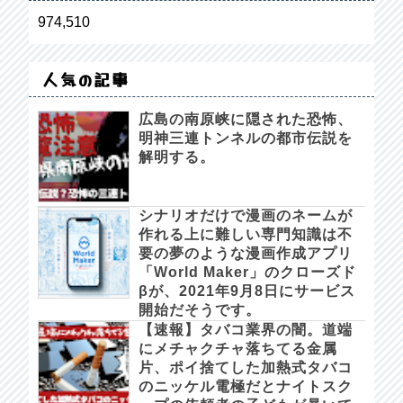
974,510
人気の記事
広島の南原峡に隠された恐怖、
明神三連トンネルの都市伝説を
解明する。
シナリオだけで漫画のネームが
作れる上に難しい専門知識は不
要の夢のような漫画作成アプリ
「World Maker」のクローズド
βが、2021年9月8日にサービス
開始だそうです。
【速報】タバコ業界の闇。道端
にメチャクチャ落ちてる金属
片、ポイ捨てした加熱式タバコ
のニッケル電極だとナイトスク