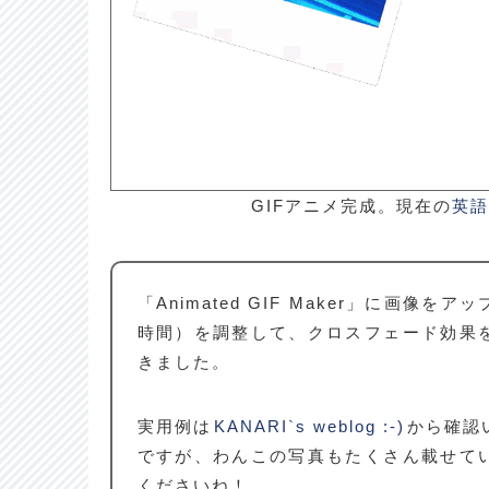
GIFアニメ完成。現在の
英
「Animated GIF Maker」に画像
時間）を調整して、クロスフェード効果
きました。
実用例は
KANARI`s weblog :-)
から確認
ですが、わんこの写真もたくさん載せて
くださいね！