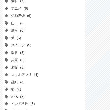
素材
7
アニメ
6
受動喫煙
6
山口
6
島根
6
犬
6
スイーツ
5
喘息
5
災害
5
通販
5
スマホアプリ
4
壁紙
4
鬱
4
SNS
3
インド料理
3