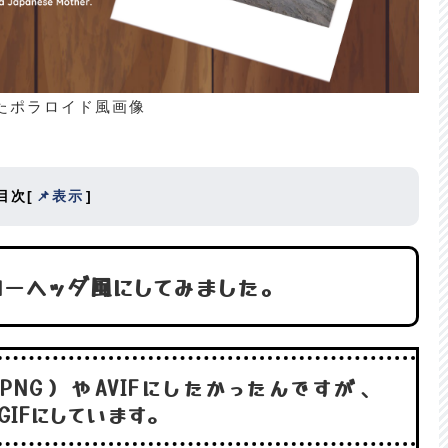
たポラロイド風画像
目次
[
📌表示
]
ローヘッダ風にしてみました。
PNG）やAVIFにしたかったんですが、
GIFにしています。