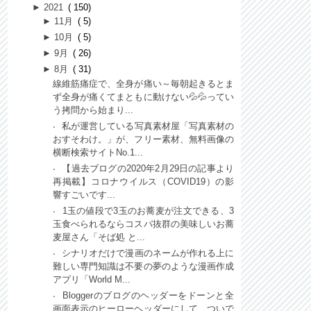
►
2021
150
►
11月
5
►
10月
5
►
9月
26
►
8月
31
線維筋痛症で、全身が痛い～毎朝起きるとま
ず全身が痛くてまともに動けない💦💦ってい
う拷問から始まり...
私が運営している写真素材屋「写真素材の
おすそわけ。」が、フリー素材、無料画像の
横断検索サイトNo.1...
【過去ブログの2020年2月29日の記事より
再掲載】コロナウイルス（COVID19）の影
響すごいです...
1玉の値段で3玉のお蕎麦が注文できる、3
玉食べられるならコスパ抜群の美味しいお蕎
麦屋さん「そば処 と...
シナリオだけで漫画のネームが作れる上に
難しい専門知識は不要の夢のような漫画作成
アプリ「World M...
Bloggerのブログのヘッダーをドーンと全
画面表示のヒーローヘッダーにして、ついで