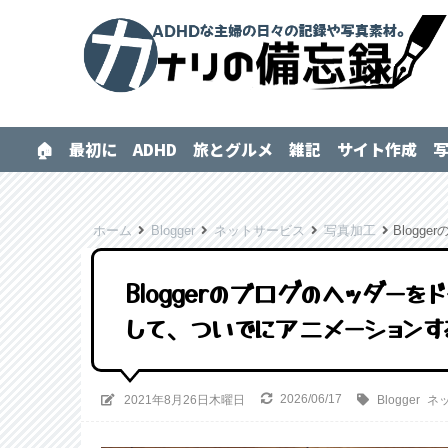
🏠
最初に
ADHD
旅とグルメ
雑記
サイト作成
ホーム
Blogger
ネットサービス
写真加工
Blogger
Bloggerのブログのヘッダー
して、ついでにアニメーションす
2026/06/17
2021年8月26日木曜日
Blogger
ネ