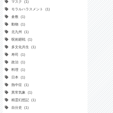
マスク
1
モラルハラスメント
1
倉敷
1
動物
1
北九州
1
呪術廻戦
1
多文化共生
1
寿司
1
政治
1
料理
1
日本
1
熱中症
1
異常気象
1
精霊幻想記
1
自分史
1