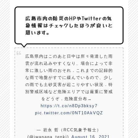
広島市内の防災のHPやTwitterの気
象情報はチェックしたほうが良いと
思います。
広島県内はこのあと日中は所々発達した雨
雲が流れ込みやすくなり、場合によって非
常に激しい雨のおそれ．これまでの記録的
な雨で地盤がすでに緩んでいるので、少し
の雨でも土砂災害が起こりやすい状況．特
別警戒区域など危険エリアでは厳重に警戒
をどうぞ．危険度分布→
https://t.co/n8Dp3bksy7
pic.twitter.com/0NT10AkVQZ
— 岩永 哲（RCC気象予報士）
(@iwanaga_tenki)
August 16, 2021