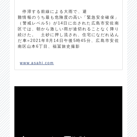
停滞する前線による大雨で、避
難情報のうち最も危険度の高い「緊急安全確保」
（警戒レベル5）が14日に出された広島市安佐南
区では、朝から激しい雨が途切れることなく降り
続けた。 土砂に押し流され、住宅になだれ込ん
だ車=2021年8月14日午後5時45分、広島市安佐
南区山本6丁目、福冨旅史撮影
www.asahi.com