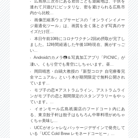
広島県三次市にある君田こども遊園地は、子供を
連れて川遊びにピッタリな、密を避けられる広島市
内から比較...
画像圧縮系ウェブサービスの「オンラインイメー
ジ最適化ツール」は、画質を全く落とさず写真のサ
イズだけ圧...
本日午前10時にコロナワクチン2回め摂取が完了し
ました。12時間経過した午後10時現在、腕がすっご
い...
Androidのカメラ📷＆写真加工アプリ「PICNIC」が
凄い。くもり空でも青空にしちゃいます。昼...
岡田晴恵・白鷗大教授の『新型コロナ 自宅療養完
全マニュアル』という本が期間限定で無料公開され
ています...
モブ子の恋✕アストラムライン。アストラムライ
ンがモブ子の恋と期間限定のスタンプラリーをやっ
ています。...
イオンモール広島祇園店のフードコート内にあ
る、東京餃子軒は餃子はもちろん中華料理がめちゃ
くちゃ美味し...
UCCがオシャレなパッケージデザインで発売して
いる「UCC Cold Brew レモネードコーヒー」...