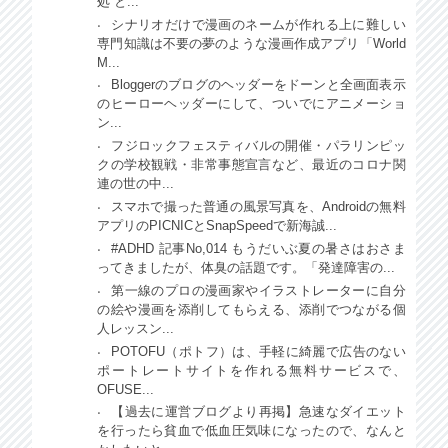
処 と...
シナリオだけで漫画のネームが作れる上に難しい
専門知識は不要の夢のような漫画作成アプリ「World
M...
Bloggerのブログのヘッダーをドーンと全画面表示
のヒーローヘッダーにして、ついでにアニメーショ
ン...
フジロックフェスティバルの開催・パラリンピッ
クの学校観戦・非常事態宣言など、最近のコロナ関
連の世の中...
スマホで撮った普通の風景写真を、Androidの無料
アプリのPICNICとSnapSpeedで新海誠...
#ADHD 記事No,014 もうだいぶ夏の暑さはおさま
ってきましたが、体臭の話題です。「発達障害の...
第一線のプロの漫画家やイラストレーターに自分
の絵や漫画を添削してもらえる、添削でつながる個
人レッスン...
POTOFU（ポトフ）は、手軽に綺麗で広告のない
ポートレートサイトを作れる無料サービスで、
OFUSE...
【過去に運営ブログより再掲】急速なダイエット
を行ったら貧血で低血圧気味になったので、なんと