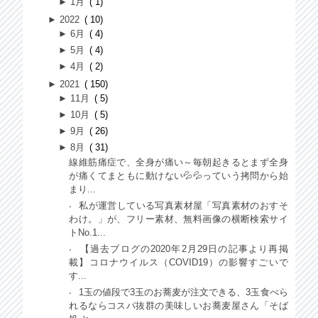
►
1月
1
►
2022
10
►
6月
4
►
5月
4
►
4月
2
►
2021
150
►
11月
5
►
10月
5
►
9月
26
►
8月
31
線維筋痛症で、全身が痛い～毎朝起きるとまず全身
が痛くてまともに動けない💦💦っていう拷問から始
まり...
私が運営している写真素材屋「写真素材のおすそ
わけ。」が、フリー素材、無料画像の横断検索サイ
トNo.1...
【過去ブログの2020年2月29日の記事より再掲
載】コロナウイルス（COVID19）の影響すごいで
す...
1玉の値段で3玉のお蕎麦が注文できる、3玉食べら
れるならコスパ抜群の美味しいお蕎麦屋さん「そば