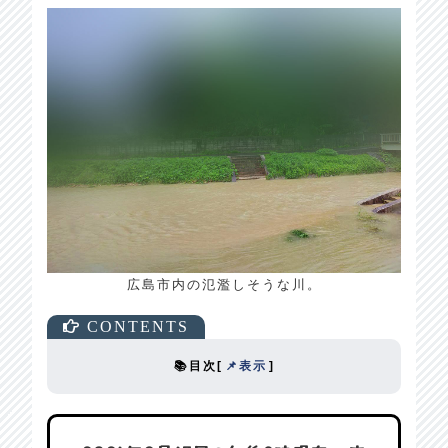
広島市内の氾濫しそうな川。
📚目次
[
📌表示
]