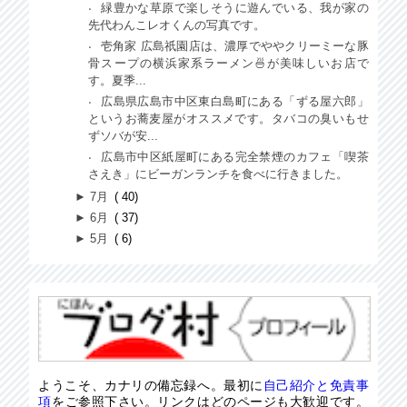
緑豊かな草原で楽しそうに遊んでいる、我が家の
先代わんこレオくんの写真です。
壱角家 広島祇園店は、濃厚でややクリーミーな豚
骨スープの横浜家系ラーメン🍜が美味しいお店で
す。夏季...
広島県広島市中区東白島町にある「ずる屋六郎」
というお蕎麦屋がオススメです。タバコの臭いもせ
ずソバが安...
広島市中区紙屋町にある完全禁煙のカフェ「喫茶
さえき」にビーガンランチを食べに行きました。
►
7月
40
►
6月
37
►
5月
6
ようこそ、カナリの備忘録へ。最初に
自己紹介と免責事
項
をご参照下さい。リンクはどのページも大歓迎です。