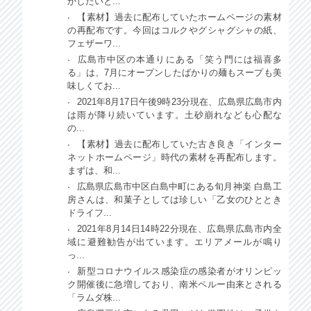
かしたいと...
【素材】過去に配布していたホームページの素材
の再配布です。今回はコルクやグシャグシャの紙、
フェザーワ...
広島市中区の本通りにある「笑う門には福喜多
る」は、7月にオープンしたばかりの麺もスープも美
味しくてお...
2021年8月17日午後9時23分現在、広島県広島市内
は雨が降り続いています。土砂崩れなども心配な
の...
【素材】過去に配布していた古き良き「インター
ネットホームページ」時代の素材を再配布します。
まずは、和...
広島県広島市中区白島中町にある旬月神楽 白島工
房さんは、和菓子としては珍しい「乙女のひととき
ドライフ...
2021年8月14日14時22分現在、広島県広島市内全
域に避難勧告が出ています。エリアメールが鳴り
っ...
新型コロナウイルス感染症の感染者がオリンピッ
ク開催後に急増しており、南米ペルー由来とされる
「ラムダ株...