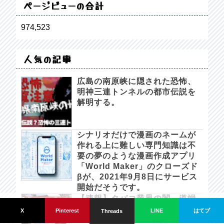
ページビューの合計
974,523
人気の記事
広島の南原峡に隠された恐怖、
明神三連トンネルの都市伝説を
解明する。
シナリオだけで漫画のネームが
作れる上に難しい専門知識は不
要の夢のような漫画作成アプリ
「World Maker」のクローズド
βが、2021年9月8日にサービス
開始だそうです。
【速報】タバコ業界の闇。道端
カナリの備忘録。 since 2021/05/28.
にメチャクチャ落ちてる金属
はてブ
X
Pinterest
LINE
Threads
片、ポイ捨てした加熱式タバコ