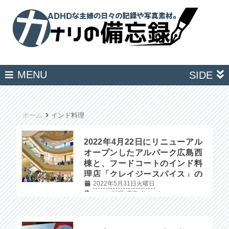
MENU
SIDE
ホーム
インド料理
2022年4月22日にリニューアル
オープンしたアルパーク広島西
棟と、フードコートのインド料
理店「クレイジースパイス」の
2022年5月31日火曜日
写真付きレポートです。
インド料理
広島
旅とグルメ