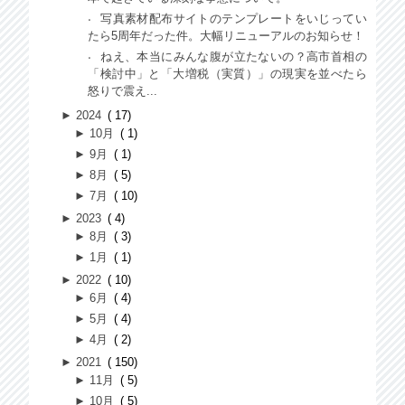
写真素材配布サイトのテンプレートをいじってい
たら5周年だった件。大幅リニューアルのお知らせ！
ねえ、本当にみんな腹が立たないの？高市首相の
「検討中」と「大増税（実質）」の現実を並べたら
怒りで震え...
►
2024
17
►
10月
1
►
9月
1
►
8月
5
►
7月
10
►
2023
4
►
8月
3
►
1月
1
►
2022
10
►
6月
4
►
5月
4
►
4月
2
►
2021
150
►
11月
5
►
10月
5