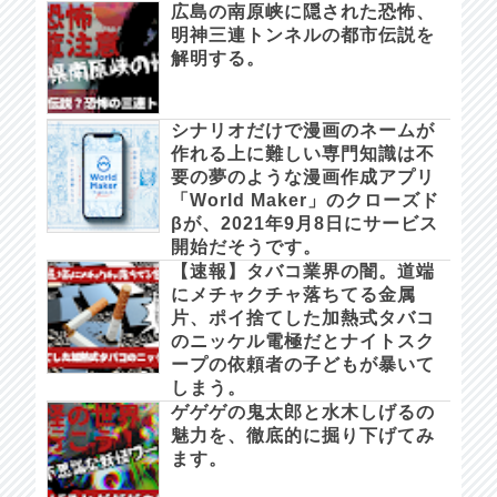
広島の南原峡に隠された恐怖、
明神三連トンネルの都市伝説を
解明する。
シナリオだけで漫画のネームが
作れる上に難しい専門知識は不
要の夢のような漫画作成アプリ
「World Maker」のクローズド
βが、2021年9月8日にサービス
開始だそうです。
【速報】タバコ業界の闇。道端
にメチャクチャ落ちてる金属
片、ポイ捨てした加熱式タバコ
のニッケル電極だとナイトスク
ープの依頼者の子どもが暴いて
しまう。
ゲゲゲの鬼太郎と水木しげるの
魅力を、徹底的に掘り下げてみ
ます。