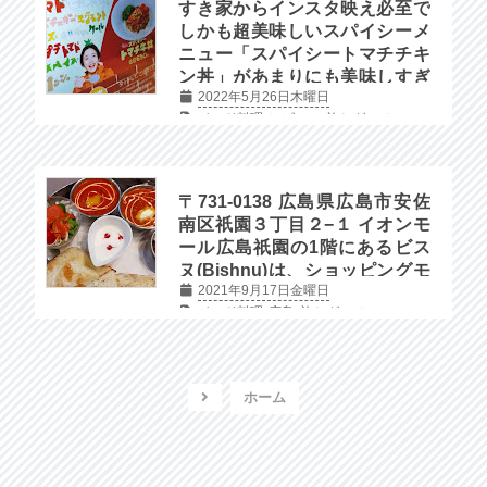
すき家からインスタ映え必至で
しかも超美味しいスパイシーメ
ニュー「スパイシートマチチキ
ン丼」があまりにも美味しすぎ
2022年5月26日木曜日
たので全力でおすすめします！
インド料理
レビュー
旅とグルメ
〒731-0138 広島県広島市安佐
南区祇園３丁目２−１ イオンモ
ール広島祇園の1階にあるビス
ヌ(Bishnu)は、ショッピングモ
2021年9月17日金曜日
ール内にある本格インド料理の
インド料理
広島
旅とグルメ
お店です。
ホーム