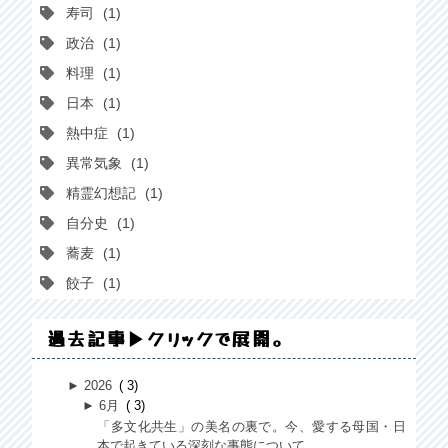
寿司
1
政治
1
料理
1
日本
1
熱中症
1
異常気象
1
精霊幻想記
1
自分史
1
蕎麦
1
餃子
1
過去記事▶クリックで展開。
►
2026
3
►
6月
3
「多文化共生」の美名の裏で。今、愛する母国・日
本で起きている深刻な事態について。