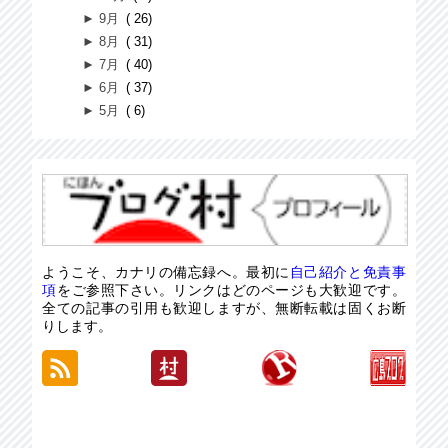
►
9月
26
►
8月
31
►
7月
40
►
6月
37
►
5月
6
ようこそ、カナリの備忘録へ。最初に
自己紹介と免責事
項
をご参照下さい。リンクはどのページも大歓迎です。
全ての記事の引用も歓迎しますが、無断転載は固くお断
りします。