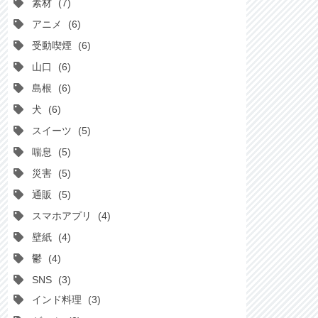
素材
7
アニメ
6
受動喫煙
6
山口
6
島根
6
犬
6
スイーツ
5
喘息
5
災害
5
通販
5
スマホアプリ
4
壁紙
4
鬱
4
SNS
3
インド料理
3