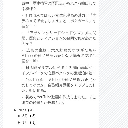
続中！歴史描写の問題点があれこれ噴出して
る模様？
ぜひ読んでほしい女体化漫画の魅力！『世
界の果てで愛ましょう』と『ボクガール』を
紹介！！
「アサシンクリードシャドウズ」弥助問
題、歴史とフィクションの狭間で何が起きた
のか？
広島の宝物、大久野島のウサギたちを
VTuberの神ノ島鹿乃香と久ノ島兎乃花でご
紹介！🐰✨
桃太郎がリアルに登場！？ 蒜山高原ジョ
イフルパークで心臓バクバクの鬼退治体験！
YouTubeに、VTuberの神ノ島鹿乃香（か
のしまかのか）自己紹介動画をアップしまし
た。短い動画...
初めてYouTube動画を作成しました。そこ
までの経緯とか感想とか。
►
2023
4
►
8月
3
►
1月
1