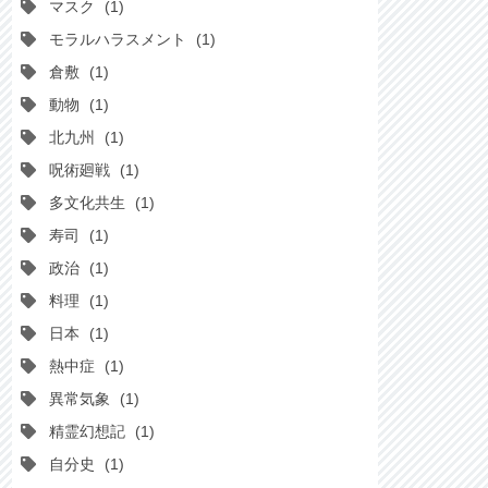
マスク
1
モラルハラスメント
1
倉敷
1
動物
1
北九州
1
呪術廻戦
1
多文化共生
1
寿司
1
政治
1
料理
1
日本
1
熱中症
1
異常気象
1
精霊幻想記
1
自分史
1