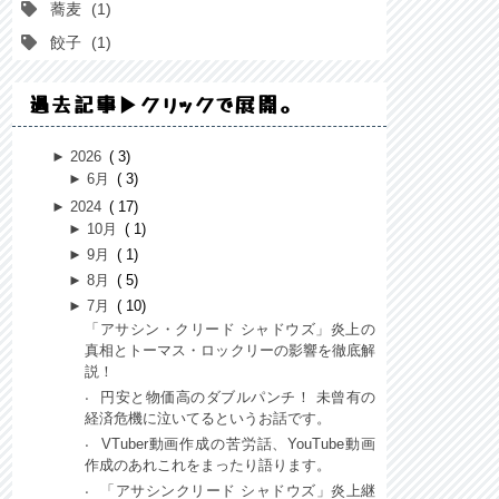
蕎麦
1
餃子
1
過去記事▶クリックで展開。
►
2026
3
►
6月
3
►
2024
17
►
10月
1
►
9月
1
►
8月
5
►
7月
10
「アサシン・クリード シャドウズ」炎上の
真相とトーマス・ロックリーの影響を徹底解
説！
円安と物価高のダブルパンチ！ 未曾有の
経済危機に泣いてるというお話です。
VTuber動画作成の苦労話、YouTube動画
作成のあれこれをまったり語ります。
「アサシンクリード シャドウズ」炎上継