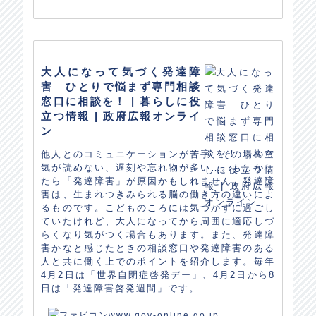
大人になって気づく発達障
害 ひとりで悩まず専門相談
窓口に相談を！ | 暮らしに役
立つ情報 | 政府広報オンライ
ン
他人とのコミュニケーションが苦手、その場の空
気が読めない、遅刻や忘れ物が多い…。もしかし
たら「発達障害」が原因かもしれません。発達障
害は、生まれつきみられる脳の働き方の違いによ
るものです。こどものころには気づかずに過ごし
ていたけれど、大人になってから周囲に適応しづ
らくなり気がつく場合もあります。また、発達障
害かなと感じたときの相談窓口や発達障害のある
人と共に働く上でのポイントを紹介します。毎年
4月2日は「世界自閉症啓発デー」、4月2日から8
日は「発達障害啓発週間」です。
www.gov-online.go.jp