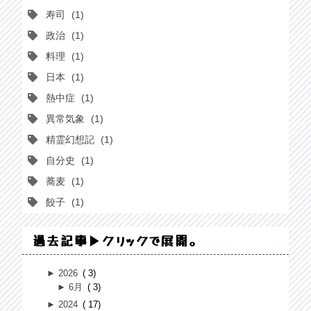
寿司
1
政治
1
料理
1
日本
1
熱中症
1
異常気象
1
精霊幻想記
1
自分史
1
蕎麦
1
餃子
1
過去記事▶クリックで展開。
►
2026
3
►
6月
3
►
2024
17