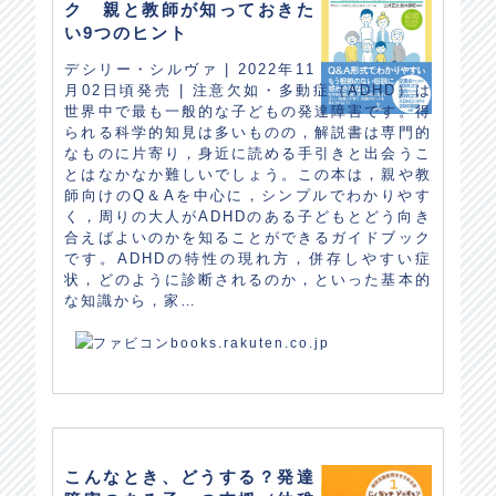
ク 親と教師が知っておきた
い9つのヒント
デシリー・シルヴァ | 2022年11
月02日頃発売 | 注意欠如・多動症（ADHD）は
世界中で最も一般的な子どもの発達障害です。得
られる科学的知見は多いものの，解説書は専門的
なものに片寄り，身近に読める手引きと出会うこ
とはなかなか難しいでしょう。この本は，親や教
師向けのQ＆Aを中心に，シンプルでわかりやす
く，周りの大人がADHDのある子どもとどう向き
合えばよいのかを知ることができるガイドブック
です。ADHDの特性の現れ方，併存しやすい症
状，どのように診断されるのか，といった基本的
な知識から，家…
books.rakuten.co.jp
こんなとき、どうする？発達