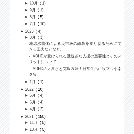
►
10月
1
►
9月
1
►
8月
5
►
7月
10
►
2023
4
►
8月
3
地球沸騰化による災害級の酷暑を乗り切るためにで
きる工夫などなど。
ADHDが受けられる継続的な支援の重要性とそのメ
リットについて
ADHDの大変さと克服方法！日常生活に役立つ小ネ
タ集
►
1月
1
►
2022
10
►
6月
4
►
5月
4
►
4月
2
►
2021
150
►
11月
5
►
10月
5