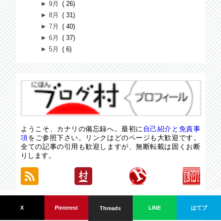
►
9月
26
►
8月
31
►
7月
40
►
6月
37
►
5月
6
ようこそ、カナリの備忘録へ。最初に
自己紹介と免責事
項
をご参照下さい。リンクはどのページも大歓迎です。
全ての記事の引用も歓迎しますが、無断転載は固くお断
りします。
カナリの備忘録。 since 2021/05/28.
はてブ
X
Pinterest
LINE
Threads