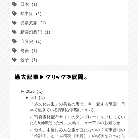
日本
1
熱中症
1
異常気象
1
精霊幻想記
1
自分史
1
蕎麦
1
餃子
1
過去記事▶クリックで展開。
►
2026
3
►
6月
3
「多文化共生」の美名の裏で。今、愛する母国・日
本で起きている深刻な事態について。
写真素材配布サイトのテンプレートをいじってい
たら5周年だった件。大幅リニューアルのお知らせ！
ねえ、本当にみんな腹が立たないの？高市首相の
「検討中」と「大増税（実質）」の現実を並べたら