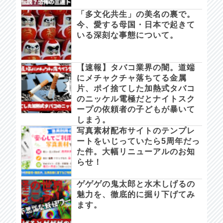
「多文化共生」の美名の裏で。
今、愛する母国・日本で起きて
いる深刻な事態について。
【速報】タバコ業界の闇。道端
にメチャクチャ落ちてる金属
片、ポイ捨てした加熱式タバコ
のニッケル電極だとナイトスク
ープの依頼者の子どもが暴いて
しまう。
写真素材配布サイトのテンプレ
ートをいじっていたら5周年だっ
た件。大幅リニューアルのお知
らせ！
ゲゲゲの鬼太郎と水木しげるの
魅力を、徹底的に掘り下げてみ
ます。