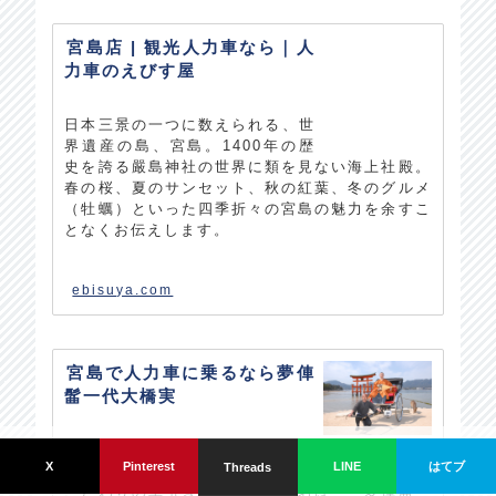
宮島店 | 観光人力車なら｜人
力車のえびす屋
日本三景の一つに数えられる、世
界遺産の島、宮島。1400年の歴
史を誇る嚴島神社の世界に類を見ない海上社殿。
春の桜、夏のサンセット、秋の紅葉、冬のグルメ
（牡蠣）といった四季折々の宮島の魅力を余すこ
となくお伝えします。
ebisuya.com
宮島で人力車に乗るなら夢俥
髷一代大橋実
カナリの備忘録。 since 2021/05/28.
神を斎き祀る島宮島で、昔のまま
はてブ
X
Pinterest
LINE
Threads
本物の髷を結って、人力車を曳く
こだわりの車引きがいる。その名は「『夢俥髷一