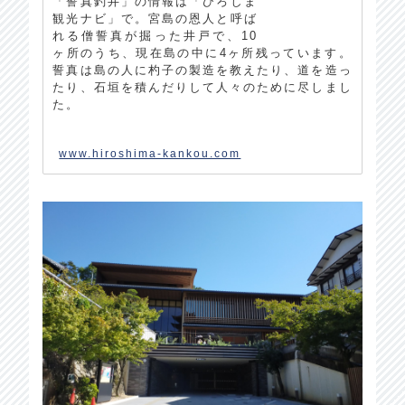
「誓真釣井」の情報は「ひろしま
観光ナビ」で。宮島の恩人と呼ば
れる僧誓真が掘った井戸で、10
ヶ所のうち、現在島の中に4ヶ所残っています。
誓真は島の人に杓子の製造を教えたり、道を造っ
たり、石垣を積んだりして人々のために尽しまし
た。
www.hiroshima-kankou.com