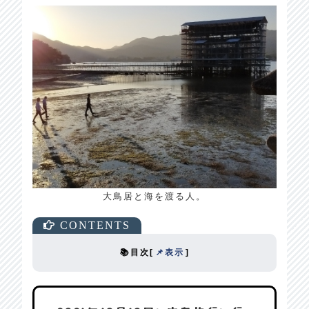
大鳥居と海を渡る人。
📚目次
[
📌表示
]