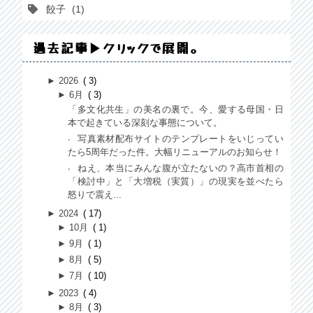
餃子
1
過去記事▶クリックで展開。
►
2026
3
►
6月
3
「多文化共生」の美名の裏で。今、愛する母国・日
本で起きている深刻な事態について。
写真素材配布サイトのテンプレートをいじってい
たら5周年だった件。大幅リニューアルのお知らせ！
ねえ、本当にみんな腹が立たないの？高市首相の
「検討中」と「大増税（実質）」の現実を並べたら
怒りで震え...
►
2024
17
►
10月
1
►
9月
1
►
8月
5
►
7月
10
►
2023
4
►
8月
3