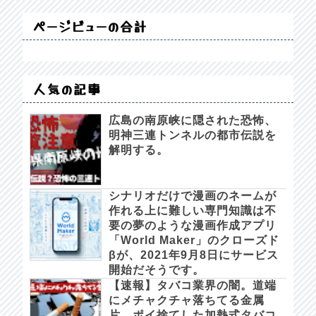
ページビューの合計
人気の記事
広島の南原峡に隠された恐怖、
明神三連トンネルの都市伝説を
解明する。
シナリオだけで漫画のネームが
作れる上に難しい専門知識は不
要の夢のような漫画作成アプリ
「World Maker」のクローズド
βが、2021年9月8日にサービス
開始だそうです。
【速報】タバコ業界の闇。道端
にメチャクチャ落ちてる金属
片、ポイ捨てした加熱式タバコ