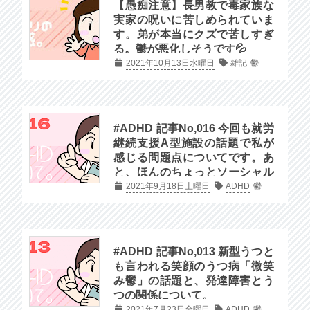
【愚痴注意】長男教で毒家族な
実家の呪いに苦しめられていま
す。弟が本当にクズで苦しすぎ
る。鬱が悪化しそうです💦
2021年10月13日水曜日
雑記
鬱
#ADHD 記事No,016 今回も就労
継続支援A型施設の話題で私が
感じる問題点についてです。あ
と、ほんのちょっとソーシャル
ファームの話題とか。
2021年9月18日土曜日
ADHD
鬱
#ADHD 記事No,013 新型うつと
も言われる笑顔のうつ病「微笑
み鬱」の話題と、発達障害とう
つの関係について。
2021年7月23日金曜日
ADHD
鬱