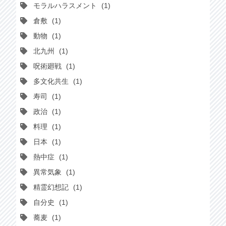
モラルハラスメント
1
倉敷
1
動物
1
北九州
1
呪術廻戦
1
多文化共生
1
寿司
1
政治
1
料理
1
日本
1
熱中症
1
異常気象
1
精霊幻想記
1
自分史
1
蕎麦
1