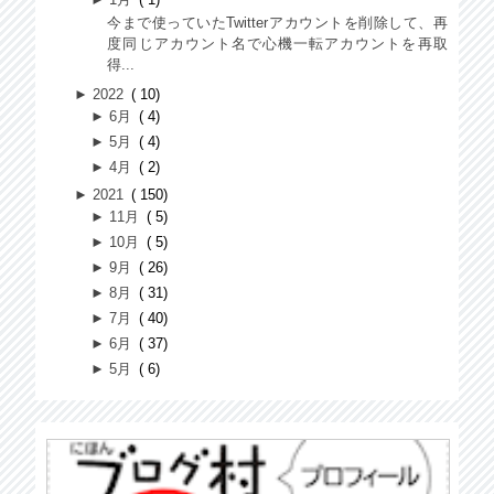
今まで使っていたTwitterアカウントを削除して、再
度同じアカウント名で心機一転アカウントを再取
得...
►
2022
10
►
6月
4
►
5月
4
►
4月
2
►
2021
150
►
11月
5
►
10月
5
►
9月
26
►
8月
31
►
7月
40
►
6月
37
►
5月
6