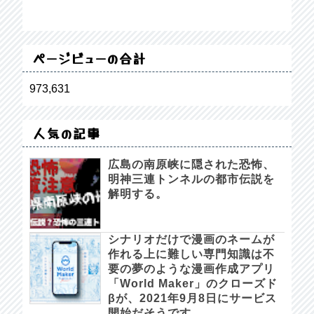
ページビューの合計
973,631
人気の記事
広島の南原峡に隠された恐怖、
明神三連トンネルの都市伝説を
解明する。
シナリオだけで漫画のネームが
作れる上に難しい専門知識は不
要の夢のような漫画作成アプリ
「World Maker」のクローズド
βが、2021年9月8日にサービス
開始だそうです。