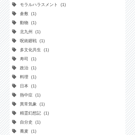
モラルハラスメント
1
倉敷
1
動物
1
北九州
1
呪術廻戦
1
多文化共生
1
寿司
1
政治
1
料理
1
日本
1
熱中症
1
異常気象
1
精霊幻想記
1
自分史
1
蕎麦
1