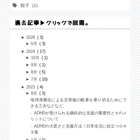
餃子
1
過去記事▶クリックで展開。
►
2026
3
►
6月
3
►
2024
17
►
10月
1
►
9月
1
►
8月
5
►
7月
10
►
2023
4
►
8月
3
地球沸騰化による災害級の酷暑を乗り切るためにで
きる工夫などなど。
ADHDが受けられる継続的な支援の重要性とそのメ
リットについて
ADHDの大変さと克服方法！日常生活に役立つ小ネ
タ集
►
1月
1