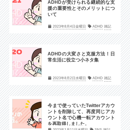
ADHDが受けられる継続的な支
援の重要性とそのメリットにつ
いて
2023年8月4日金曜日
ADHD
雑記
ADHDの大変さと克服方法！日
常生活に役立つ小ネタ集
2023年8月2日水曜日
ADHD
雑記
今まで使っていたTwitterアカウ
ントを削除して、再度同じアカ
ウント名で心機一転アカウント
を再取得しました。
2023年1月11日水曜日
SNS
雑記