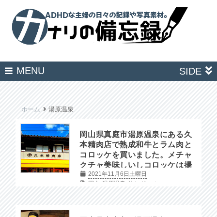
MENU
SIDE
ホーム
湯原温泉
岡山県真庭市湯原温泉にある久
本精肉店で熟成和牛とラム肉と
コロッケを買いました。メチャ
クチャ美味しいしコロッケは揚
2021年11月6日土曜日
げたてがその場で食べられるの
岡山
湯原温泉
旅とグルメ
で超おすすめです。#湯原温泉 #
久本精肉店 #岡山