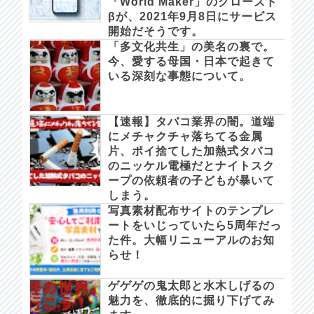
「World Maker」のクローズド
βが、2021年9月8日にサービス
開始だそうです。
「多文化共生」の美名の裏で。
今、愛する母国・日本で起きて
いる深刻な事態について。
【速報】タバコ業界の闇。道端
にメチャクチャ落ちてる金属
片、ポイ捨てした加熱式タバコ
のニッケル電極だとナイトスク
ープの依頼者の子どもが暴いて
しまう。
写真素材配布サイトのテンプレ
ートをいじっていたら5周年だっ
た件。大幅リニューアルのお知
らせ！
ゲゲゲの鬼太郎と水木しげるの
魅力を、徹底的に掘り下げてみ