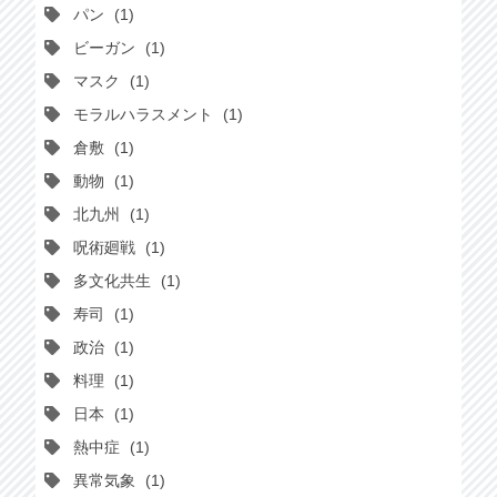
パン
1
ビーガン
1
マスク
1
モラルハラスメント
1
倉敷
1
動物
1
北九州
1
呪術廻戦
1
多文化共生
1
寿司
1
政治
1
料理
1
日本
1
熱中症
1
異常気象
1