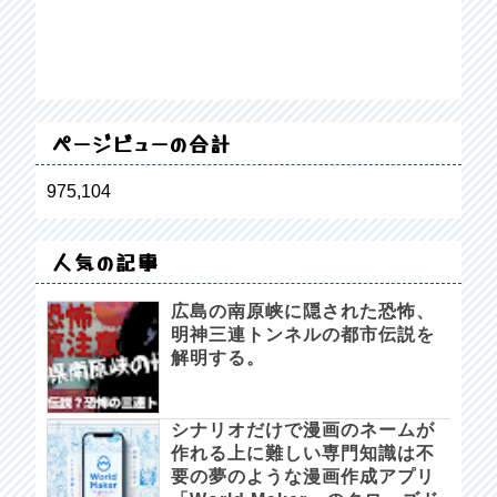
ページビューの合計
975,104
人気の記事
広島の南原峡に隠された恐怖、
明神三連トンネルの都市伝説を
解明する。
シナリオだけで漫画のネームが
作れる上に難しい専門知識は不
要の夢のような漫画作成アプリ