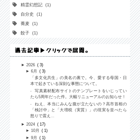
精霊幻想記
1
自分史
1
蕎麦
1
餃子
1
過去記事▶クリックで展開。
►
2026
3
►
6月
3
「多文化共生」の美名の裏で。今、愛する母国・日
本で起きている深刻な事態について。
写真素材配布サイトのテンプレートをいじってい
たら5周年だった件。大幅リニューアルのお知らせ！
ねえ、本当にみんな腹が立たないの？高市首相の
「検討中」と「大増税（実質）」の現実を並べたら
怒りで震え...
►
2024
17
►
10月
1
►
9月
1