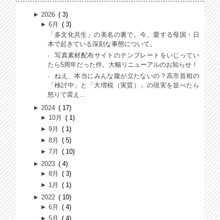
►
2026
3
►
6月
3
「多文化共生」の美名の裏で。今、愛する母国・日
本で起きている深刻な事態について。
写真素材配布サイトのテンプレートをいじってい
たら5周年だった件。大幅リニューアルのお知らせ！
ねえ、本当にみんな腹が立たないの？高市首相の
「検討中」と「大増税（実質）」の現実を並べたら
怒りで震え...
►
2024
17
►
10月
1
►
9月
1
►
8月
5
►
7月
10
►
2023
4
►
8月
3
►
1月
1
►
2022
10
►
6月
4
►
5月
4