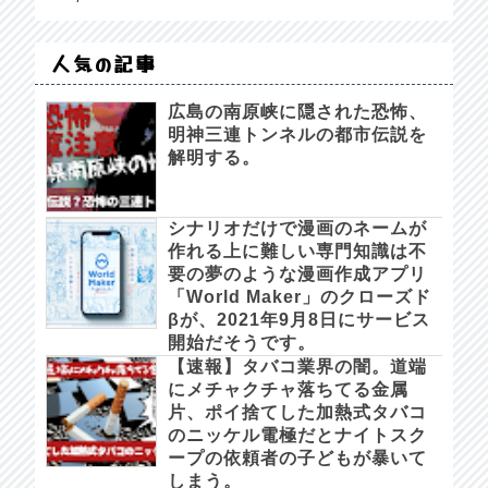
人気の記事
広島の南原峡に隠された恐怖、
明神三連トンネルの都市伝説を
解明する。
シナリオだけで漫画のネームが
作れる上に難しい専門知識は不
要の夢のような漫画作成アプリ
「World Maker」のクローズド
βが、2021年9月8日にサービス
開始だそうです。
【速報】タバコ業界の闇。道端
にメチャクチャ落ちてる金属
片、ポイ捨てした加熱式タバコ
のニッケル電極だとナイトスク
ープの依頼者の子どもが暴いて
しまう。