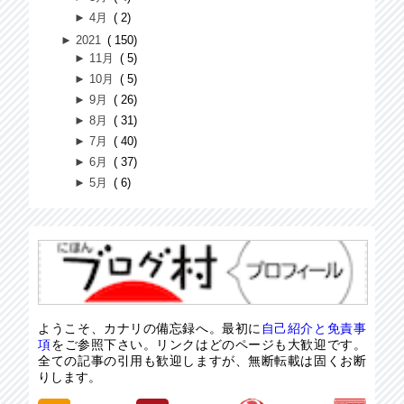
►
4月
2
►
2021
150
►
11月
5
►
10月
5
►
9月
26
►
8月
31
►
7月
40
►
6月
37
►
5月
6
ようこそ、カナリの備忘録へ。最初に
自己紹介と免責事
項
をご参照下さい。リンクはどのページも大歓迎です。
全ての記事の引用も歓迎しますが、無断転載は固くお断
りします。