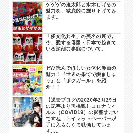
ゲゲゲの鬼太郎と水木しげるの
魅力を、徹底的に掘り下げてみ
ます。
「多文化共生」の美名の裏で。
今、愛する母国・日本で起きて
いる深刻な事態について。
ぜひ読んでほしい女体化漫画の
魅力！『世界の果てで愛ましょ
う』と『ボクガール』を紹
介！！
【過去ブログの2020年2月29日
の記事より再掲載】コロナウイ
ルス（COVID19）の影響すごい
ですね…トイレットペーパーが
手に入らなくて戦慄していま
す…。