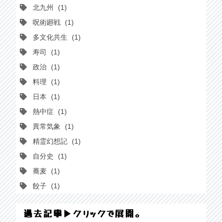
北九州
1
呪術廻戦
1
多文化共生
1
寿司
1
政治
1
料理
1
日本
1
熱中症
1
異常気象
1
精霊幻想記
1
自分史
1
蕎麦
1
餃子
1
過去記事▶クリックで展開。