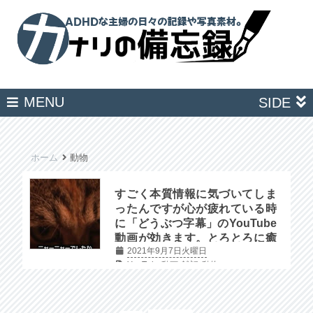
MENU
SIDE
ホーム
動物
すごく本質情報に気づいてしま
ったんですが心が疲れている時
に「どうぶつ字幕」のYouTube
動画が効きます。とろとろに癒
2021年9月7日火曜日
やされて嫌な事を少しだけ忘れ
YouTube動画
雑記
動物
ます。